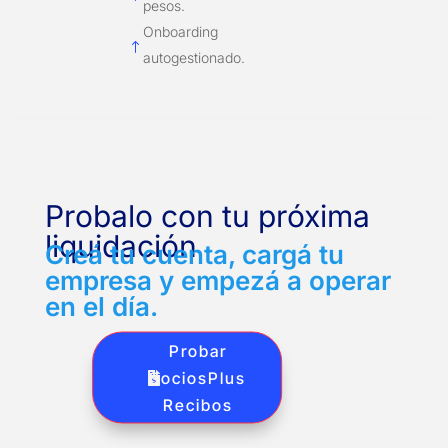
pesos.
Onboarding
!
autogestionado.
Probalo con tu próxima
liquidación
Creá tu cuenta, cargá tu
empresa y empezá a operar
en el día.
Probar
SociosPlus
Recibos