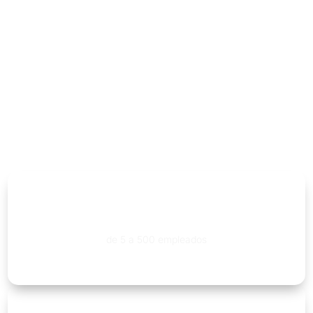
Ideal para PyMEs y
estudios contables
SociosPlus Recibos está pensado
para empresas y estudios que
quieren dejar de administrar
recibos en papel sin implementar
un ERP complejo.
PyMEs
de 5 a 500 empleados