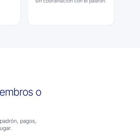
sin coordinación con el padrón.
iembros o
 padrón, pagos,
ugar.