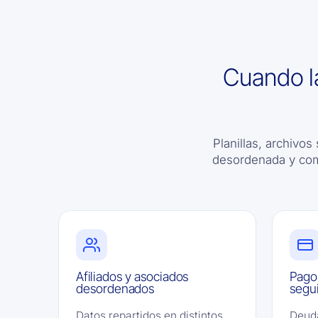
Cuando la
Planillas, archivo
desordenada y comu
Afiliados y asociados
Pagos
desordenados
segui
Datos repartidos en distintos
Deuda