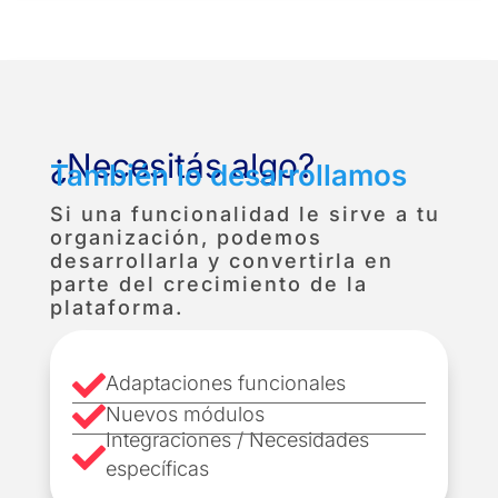
¿Necesitás algo?
También lo desarrollamos
Si una funcionalidad le sirve a tu
organización, podemos
desarrollarla y convertirla en
parte del crecimiento de la
plataforma.

Adaptaciones funcionales

Nuevos módulos
Integraciones / Necesidades

específicas