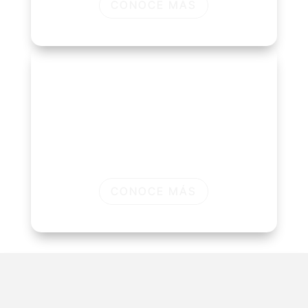
CONOCE MÁS
Otras organizaciones
Si tu operación necesita padrón,
beneficios, cobranzas, turnos o una app
para miembros, SociosPlus puede
adaptarse a tu lógica de trabajo.
CONOCE MÁS