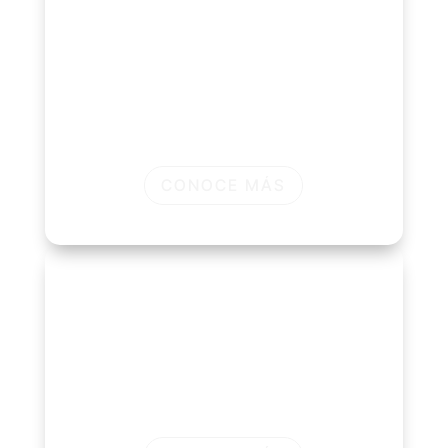
Sindicatos
Padrones, beneficios, recaudación, DDJJ,
actas, acción gremial, denuncias, turnos,
préstamos, turismo y app para afiliados.
Sindicatos en Uruguay
CONOCE MÁS
Colegios profesionales
Matrícula, padrón, cuotas, beneficios,
credencial digital, turnos, préstamos,
documentos y experiencia digital para
matriculados.