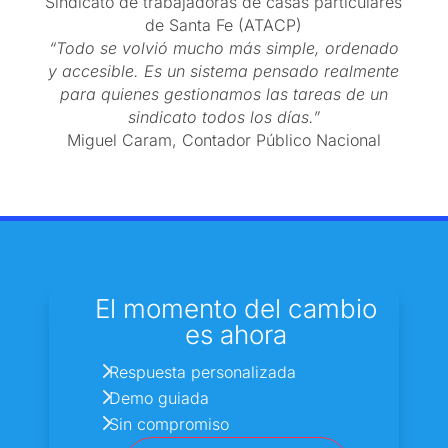
Sindicato de trabajadoras de casas particulares
de Santa Fe (ATACP)
“T
odo se volvió mucho más simple, ordenado
y accesible. Es un sistema pensado realmente
para quienes gestionamos las tareas de un
sindicato todos los días
.”
Miguel Caram, Contador Público Nacional
El momento del cambio
es ahora
5
Respuesta personalizada
5
Demo guiada
5
Sin compromiso