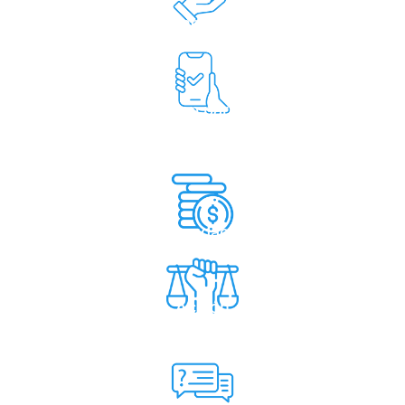
Beneficios
App para
miembros
Recaudación
Acción
Gremial