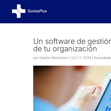
Un software de gestión
de tu organización
por
Gastón Berenstein
|
Oct 17, 2019
|
Novedade